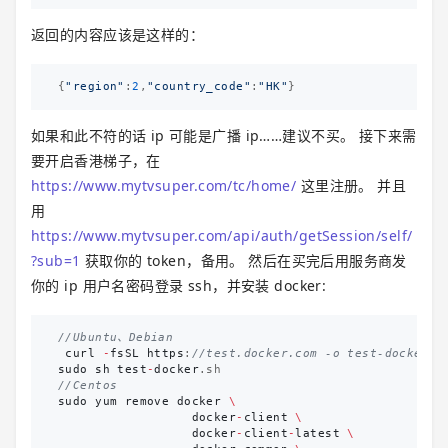
返回的内容应该是这样的：
{
"region"
:
2
,
"country_code"
:
"HK"
}
如果和此不符的话 ip 可能是广播 ip……建议不买。 接下来需
要开启香港梯子，在
https://www.mytvsuper.com/tc/home/
这里注册。 并且
用
https://www.mytvsuper.com/api/auth/getSession/self/
?sub=1
获取你的 token，备用。 然后在买完后用服务商发
你的 ip 用户名密码登录 ssh，并安装 docker:
//Ubuntu、Debian
curl
-
fsSL
https
:
//test.docker.com -o test-docker.s
sudo
sh
test
-
docker
.sh
//Centos
sudo
yum
remove
docker
\
docker
-
client
\
docker
-
client
-
latest
\