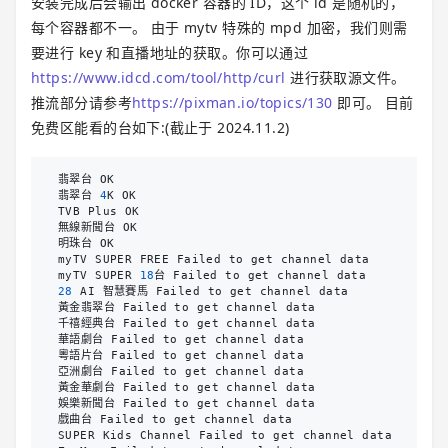
安装完成后会输出 docker 容器的 ID，这个 id 是随机的，
每个容器都不一。 由于 mytv 特殊的 mpd 加密，我们则需
要进行 key 和直播地址的获取。你可以通过
https://www.idcd.com/tool/http/curl
进行获取源文件。
推流部分请参考
https://pixman.io/topics/130
即可。 目前
免费区能看的台如下:(截止于 2024.11.2)
翡翠台
OK
翡翠台
4
K
OK
TVB
Plus
OK
無線新聞台
OK
明珠台
OK
myTV
SUPER
FREE
Failed
to
get
channel
data
myTV
SUPER
18
台
Failed
to
get
channel
data
28
AI
智慧賽馬
Failed
to
get
channel
data
黃金翡翠台
Failed
to
get
channel
data
千禧經典台
Failed
to
get
channel
data
華語劇台
Failed
to
get
channel
data
粵語片台
Failed
to
get
channel
data
亞洲劇台
Failed
to
get
channel
data
黃金華劇台
Failed
to
get
channel
data
娛樂新聞台
Failed
to
get
channel
data
戲曲台
Failed
to
get
channel
data
SUPER
Kids
Channel
Failed
to
get
channel
data