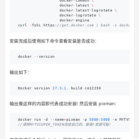
docker
-
common
\
docker
-
latest
\
docker
-
latest
-
logrotate
\
docker
-
logrotate
\
docker
-
engine
curl
-
fsSL
https
:
//get.docker.com | bash -s docker
安装完成后使用如下命令查看安装是否成功：
docker
--
version
输出如下：
Docker
version
27.3
.1
,
build
ce12230
输出像这样的内容即代表成功安装! 然后安装 pixman:
docker
run
-
d
--
name
=
pixman
-
p
5000
:
5000
-
e
MYTVSUPE
//请将MYTVSUPER_TOKEN改成自己的，谢谢!卖源可耻!