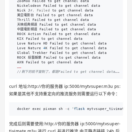
ZooMoo
Failed
to
get
channel
data
Nickelodeon
Failed
to
get
channel
data
Nick
Jr
. Failed
to
get
channel
data
美亞電影台
Failed
to
get
channel
data
Thrill
Failed
to
get
channel
data
天映經典頻道
Failed
to
get
channel
data
中國電影頻道
Failed
to
get
channel
data
ROCK
Action
Failed
to
get
channel
data
KIX
Failed
to
get
channel
data
Love
Nature
HD
Failed
to
get
channel
data
Love
Nature
4
K
Failed
to
get
channel
data
Global
Trekker
Failed
to
get
channel
data
ROCK
綜藝娛樂
Failed
to
get
channel
data
AXN
Failed
to
get
channel
data
……
//剩下的就不复制了，都是Failed to get channel data……
curl 地址:http://你的服务器 ip:5000/mytvsuper.m3u ps:
如果是其他不支持重定向的推流服务则需要运行以下命令：
docker
exec
pixman
sh
-
c
'flask
mytvsuper_tivimate
'
完成后则需要使用:http://你的服务器 ip:5000/mytvsuper-
tivimate.m3u 进行 curl 并进行推流 由于静态链接 24h 后