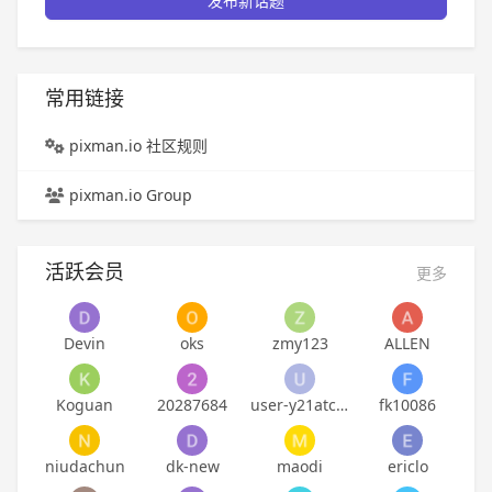
发布新话题
常用链接
pixman.io 社区规则
pixman.io Group
活跃会员
更多
Devin
oks
zmy123
ALLEN
Koguan
20287684
user-y21atckpbaddn7
fk10086
niudachun
dk-new
maodi
ericlo