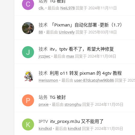
站务
TG 被封
clk.
• 最后由
NeiL978
回复于
2024年11月11日
技术
「Pixman」自动化部署 -更新（1.7）
88
• 最后由
Unlovely
回复于
2025年03月18日
技术
itv，tptv 看不了，希望大神修复
jrzzjwc
• 最后由
max
回复于
2024年11月08日
技术
利用 o11 转发 pixman 的 4gtv 教程
Herissmon
• 最后由
user-87dcatqhw96b86
回复于
20
站务
TG 被封
pnxie
• 最后由
stronghu
回复于
2024年11月05日
IPTV
itv_proxy.m3u 又不能用了
kindkid
• 最后由
kindkid
回复于
2024年11月05日