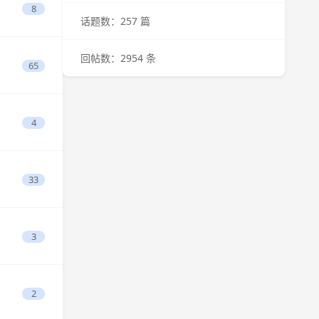
8
话题数：257 篇
回帖数：2954 条
65
4
33
3
2