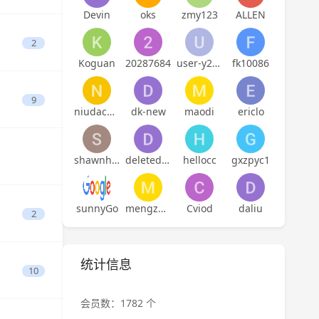
Devin
oks
zmy123
ALLEN
2
Koguan
20287684
user-y21atckpbaddn7
fk10086
9
niudachun
dk-new
maodi
ericlo
shawnhuangyh
deletedaccount
hellocc
gxzpyc1
sunnyGo
mengzehe
Cviod
daliu
2
统计信息
10
会员数：1782 个