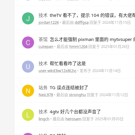
技术
theTV 看不了，提示 104 的错误，有大
jordan1226
• 最后由
ddffgsa
回复于
2024年11月15日
茶馆
怎么才能强制 pixman 里面的 mytvsupe
cutepan
• 最后由
hmm1204
回复于
2025年01月28日
技术
帮忙看看咋了这是
user-wkd3iw12x8t2vj
• 发布于
2024年11月14日
站务
TG 误点连结被封了
NeiL978
• 最后由
stronghu
回复于
2024年11月12日
技术
4gtv 好几个台都没声音了
lingch
• 最后由
herosam
回复于
2025年01月05日