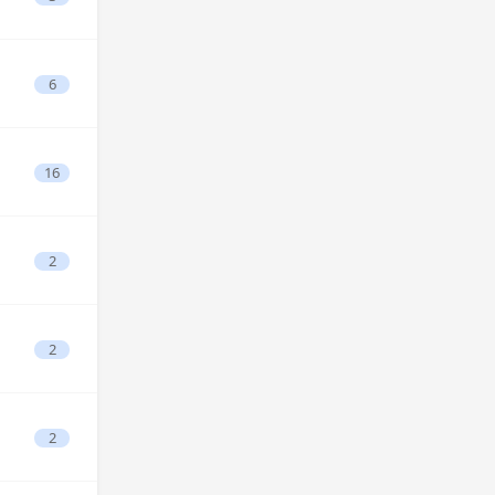
6
16
2
2
2