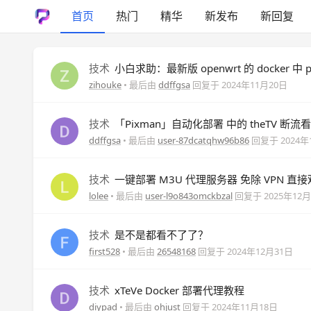
首页
热门
精华
新发布
新回复
技术
小白求助：最新版 openwrt 的 docker 中 
zihouke
• 最后由
ddffgsa
回复于
2024年11月20日
技术
「Pixman」自动化部署 中的 theTV 
ddffgsa
• 最后由
user-87dcatqhw96b86
回复于
2024年
技术
一键部署 M3U 代理服务器 免除 VPN 直接观看
lolee
• 最后由
user-l9o843omckbzal
回复于
2025年12
技术
是不是都看不了了？
first528
• 最后由
26548168
回复于
2024年12月31日
技术
xTeVe Docker 部署代理教程
diypad
• 最后由
ohjust
回复于
2024年11月18日