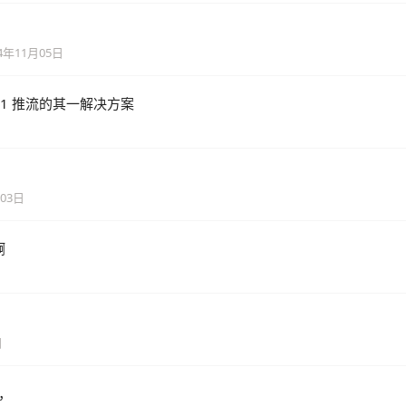
24年11月05日
11 推流的其一解决方案
月03日
啊
日
，