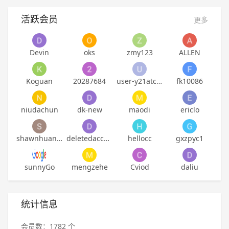
活跃会员
更多
Devin
oks
zmy123
ALLEN
Koguan
20287684
user-y21atckpbaddn7
fk10086
niudachun
dk-new
maodi
ericlo
shawnhuangyh
deletedaccount
hellocc
gxzpyc1
sunnyGo
mengzehe
Cviod
daliu
统计信息
会员数：1782 个