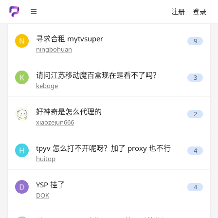
注册
登录
寻求合租 mytvsuper
9
ningbohuan
请问江苏移动魔百盒现在是看不了吗？
3
keboge
好神奇是怎么代理的
2
xiaozejun666
tpyv 怎么打不开呢呀？加了 proxy 也不行
4
huitop
YSP 挂了
4
DOK