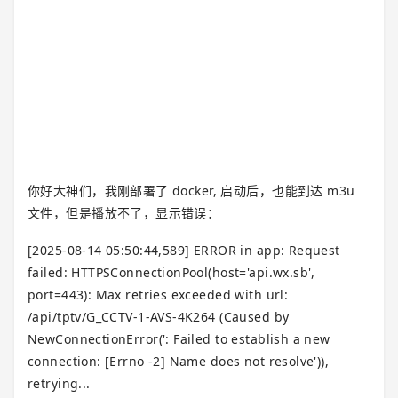
你好大神们，我刚部署了 docker, 启动后，也能到达 m3u
文件，但是播放不了，显示错误：
[2025-08-14 05:50:44,589] ERROR in app: Request
failed: HTTPSConnectionPool(host='api.wx.sb',
port=443): Max retries exceeded with url:
/api/tptv/G_CCTV-1-AVS-4K264 (Caused by
NewConnectionError(': Failed to establish a new
connection: [Errno -2] Name does not resolve')),
retrying...