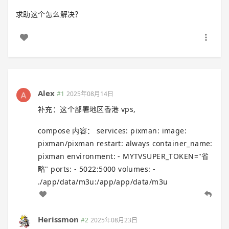
求助这个怎么解决？
Alex
#1
2025年08月14日
补充：这个部署地区香港 vps,
compose 内容： services: pixman: image:
pixman/pixman restart: always container_name:
pixman environment: - MYTVSUPER_TOKEN="省
略" ports: - 5022:5000 volumes: -
./app/data/m3u:/app/app/data/m3u
Herissmon
#2
2025年08月23日