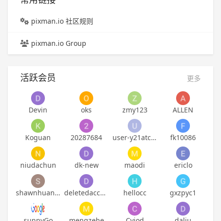
pixman.io 社区规则
pixman.io Group
活跃会员
更多
Devin
oks
zmy123
ALLEN
Koguan
20287684
user-y21atckpbaddn7
fk10086
niudachun
dk-new
maodi
ericlo
shawnhuangyh
deletedaccount
hellocc
gxzpyc1
sunnyGo
mengzehe
Cviod
daliu