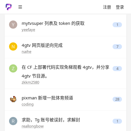
注册
登录
mytvsuper 列表及 token 的获取
1
yeefaye
4gtv 网页版逆向完成
7
naihe
在 CF 上部署代码实现免梯观看 4gtv，并分享
4
4gtv 节目源。
zkkm2580
pixman 新增一批体育频道
28
coding
求助，Tg 账号被误封，求解封
1
reallongbow