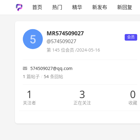
首页
热门
精华
新发布
新回复
MR574509027
会员
@574509027
第 145 位会员 /
2024-05-16
574509027@qq.com
1
篇帖子
/
54
条回帖
1
3
0
关注者
正在关注
收藏