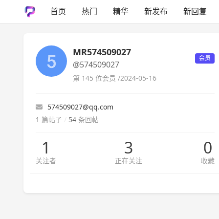
首页
热门
精华
新发布
新回复
MR574509027
会员
@574509027
第 145 位会员 /
2024-05-16
574509027@qq.com
1
篇帖子
/
54
条回帖
1
3
0
关注者
正在关注
收藏