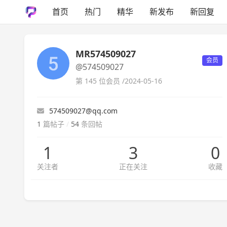
首页
热门
精华
新发布
新回复
MR574509027
会员
@574509027
第 145 位会员 /
2024-05-16
574509027@qq.com
1
篇帖子
/
54
条回帖
1
3
0
关注者
正在关注
收藏