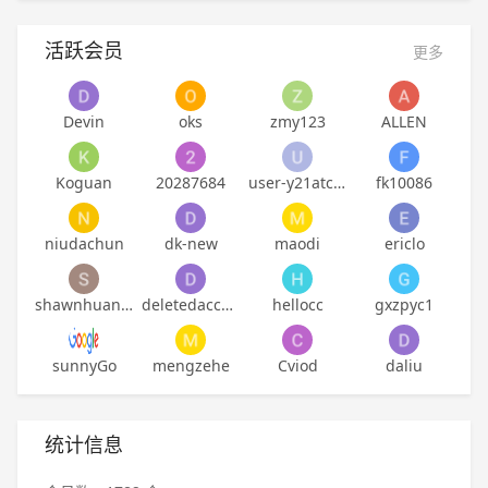
活跃会员
更多
Devin
oks
zmy123
ALLEN
Koguan
20287684
user-y21atckpbaddn7
fk10086
niudachun
dk-new
maodi
ericlo
shawnhuangyh
deletedaccount
hellocc
gxzpyc1
sunnyGo
mengzehe
Cviod
daliu
统计信息