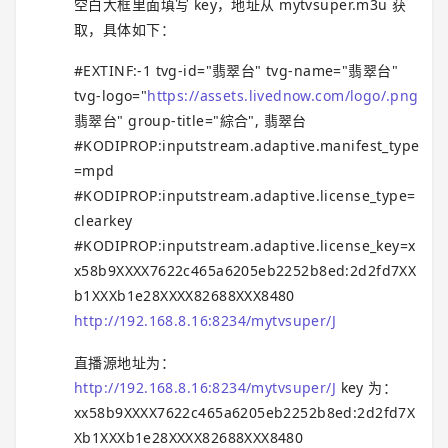
空白大框里面填写 key，地址从 mytvsuper.m3u 获
取，具体如下：
#EXTINF:-1 tvg-id="翡翠台" tvg-name="翡翠台"
tvg-logo="
https://assets.livednow.com/logo/.png
翡翠台" group-title="綜合", 翡翠台
#KODIPROP:inputstream.adaptive.manifest_type
=mpd
#KODIPROP:inputstream.adaptive.license_type=
clearkey
#KODIPROP:inputstream.adaptive.license_key=x
x58b9XXXX7622c465a6205eb2252b8ed:2d2fd7XX
b1XXXb1e28XXXX82688XXX8480
http://192.168.8.16:8234/mytvsuper/J
直播源地址为：
http://192.168.8.16:8234/mytvsuper/J
key 为：
xx58b9XXXX7622c465a6205eb2252b8ed:2d2fd7X
Xb1XXXb1e28XXXX82688XXX8480