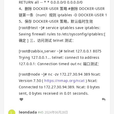
RETURN all -- * * 0.0.0.0/0 0.0.0.0/0
4、删除 DOCKER-USER 策略 #删除 DOCKER-USER
链第一条（num）规则 iptables -D DOCKER-USER 1
5、保存 DOCKER-USER 策略，默认临时生效
[root@test ~]# service iptables save iptables:
Saving firewall rules to /etc/sysconfig/iptables:[
确定 ] 三、访问测试 telnet 测试：
[root@zabbix_server ~]# telnet 127.0.0.1 8075
Trying 127.0.0.1... telnet: connect to address
127.0.0.1: Connection timed out nc 端口测试：
[root@node ~]# nc -zv 172.27.30.94 389 Ncat:
Version 7.50 (
https://nmap.org/ncat
) Ncat:
Connected to 172.27.30.94:389. Ncat: 0 bytes
sent, 0 bytes received in 0.01 seconds.
leondada
#45
2024年06月28日