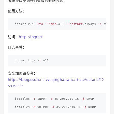
者将提取不到任何有效的敏感信息。
使用方法：
docker run 
-itd
--name
=
o11 
--restart
=
always 
-p
访问：
http://ip:port
日志查看：
docker logs 
-f
安全加固请参考：
https://blog.csdn.net/yeqinghanwu/article/details/12
5979997
iptables 
-I
 INPUT 
-s
 35.203.210.16 
-j
 DROP  

iptables 
-A
 OUTPUT 
-d
 35.203.210.16 
-j