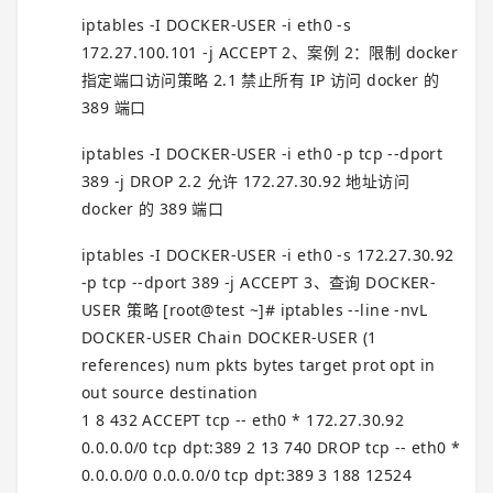
iptables -I DOCKER-USER -i eth0 -s
172.27.100.101 -j ACCEPT 2、案例 2：限制 docker
指定端口访问策略 2.1 禁止所有 IP 访问 docker 的
389 端口
iptables -I DOCKER-USER -i eth0 -p tcp --dport
389 -j DROP 2.2 允许 172.27.30.92 地址访问
docker 的 389 端口
iptables -I DOCKER-USER -i eth0 -s 172.27.30.92
-p tcp --dport 389 -j ACCEPT 3、查询 DOCKER-
USER 策略 [root@test ~]# iptables --line -nvL
DOCKER-USER Chain DOCKER-USER (1
references) num pkts bytes target prot opt in
out source destination
1 8 432 ACCEPT tcp -- eth0 * 172.27.30.92
0.0.0.0/0 tcp dpt:389 2 13 740 DROP tcp -- eth0 *
0.0.0.0/0 0.0.0.0/0 tcp dpt:389 3 188 12524