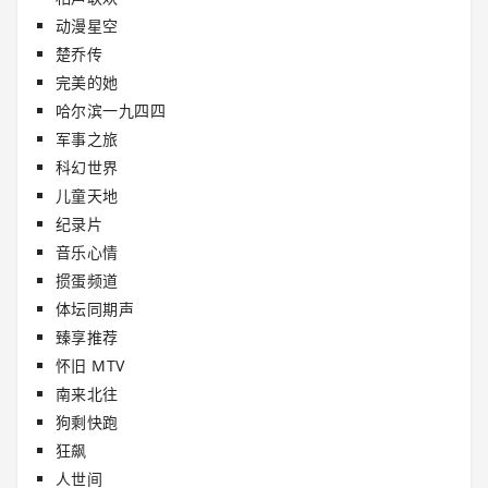
动漫星空
楚乔传
完美的她
哈尔滨一九四四
军事之旅
科幻世界
儿童天地
纪录片
音乐心情
掼蛋频道
体坛同期声
臻享推荐
怀旧 MTV
南来北往
狗剩快跑
狂飙
人世间