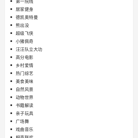
第一院线
居家健身
德凯奥特曼
熊出没
超级飞侠
小猪佩奇
汪汪队立大功
高分电影
乡村爱情
热门综艺
美食美味
自然风景
动物世界
书籍解读
亲子玩具
广场舞
戏曲音乐
相声联欢