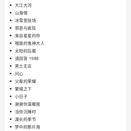
大江大河
山海情
冰雪竞技场
邪恶与疯狂
来自星星的你
哦我的鬼神大人
太阳的后裔
请回答 1988
黑土无言
问心
父辈的荣耀
繁城之下
小日子
谢谢你温暖我
当你沉睡时
漫长的季节
梦中的那片海