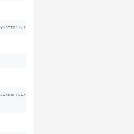
xy
=
http://192.168.50.50:7890 
-e
MYTVSUPER_TOKEN
=
pixman/pixman
