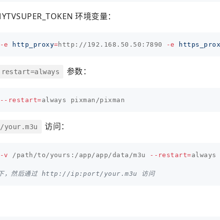
TVSUPER_TOKEN 环境变量：
-e
http_proxy
=
http://192.168.50.50:7890 
-e
https_pro
参数：
-restart=always
--restart
=
访问：
t/your.m3u
-v
 /path/to/yours:/app/app/data/m3u 
--restart
=
always 
，然后通过 http://ip:port/your.m3u 访问