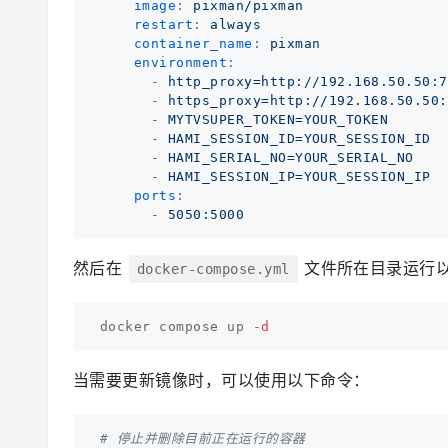
image
:
pixman/pixman
restart
:
always
container_name
:
pixman
environment
:
-
http_proxy=http://192.168.50.50:7
-
https_proxy=http://192.168.50.50:
-
MYTVSUPER_TOKEN=YOUR_TOKEN
-
HAMI_SESSION_ID=YOUR_SESSION_ID
-
HAMI_SERIAL_NO=YOUR_SERIAL_NO
-
HAMI_SESSION_IP=YOUR_SESSION_IP
ports
:
-
5050:5000
然后在
文件所在目录运行
docker-compose.yml
docker compose up 
-d
当需要更新镜像时，可以使用以下命令：
# 停止并删除目前正在运行的容器