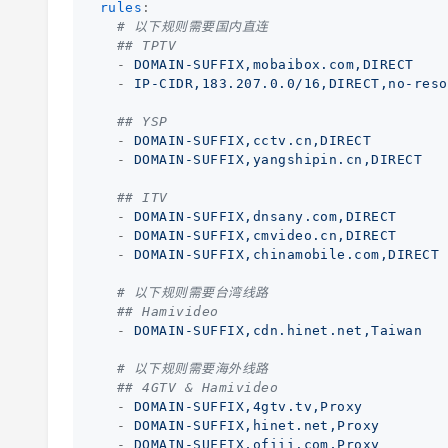
rules
:
# 以下规则需要国内直连
## TPTV
-
DOMAIN-SUFFIX,mobaibox.com,DIRECT
-
IP-CIDR,183.207.0.0/16,DIRECT,no-reso
## YSP
-
DOMAIN-SUFFIX,cctv.cn,DIRECT
-
DOMAIN-SUFFIX,yangshipin.cn,DIRECT
## ITV
-
DOMAIN-SUFFIX,dnsany.com,DIRECT
-
DOMAIN-SUFFIX,cmvideo.cn,DIRECT
-
DOMAIN-SUFFIX,chinamobile.com,DIRECT
# 以下规则需要台湾线路
## Hamivideo
-
DOMAIN-SUFFIX,cdn.hinet.net,Taiwan
# 以下规则需要海外线路
## 4GTV & Hamivideo
-
DOMAIN-SUFFIX,4gtv.tv,Proxy
-
DOMAIN-SUFFIX,hinet.net,Proxy
-
DOMAIN-SUFFIX,ofiii.com,Proxy