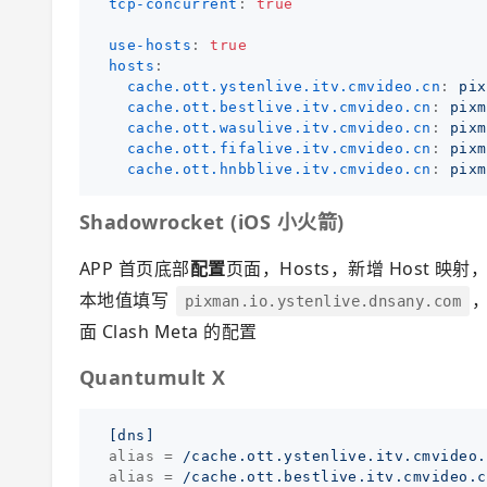
tcp-concurrent
:
true
use-hosts
:
true
hosts
:
cache.ott.ystenlive.itv.cmvideo.cn
:
pix
cache.ott.bestlive.itv.cmvideo.cn
:
pixm
cache.ott.wasulive.itv.cmvideo.cn
:
pixm
cache.ott.fifalive.itv.cmvideo.cn
:
pixm
cache.ott.hnbblive.itv.cmvideo.cn
:
pixm
Shadowrocket (iOS 小火箭)
APP 首页底部
配置
页面，Hosts，新增 Host 
本地值填写
pixman.io.ystenlive.dnsany.com
面 Clash Meta 的配置
Quantumult X
[dns]
alias
=
/cache.ott.ystenlive.itv.cmvideo.
alias
=
/cache.ott.bestlive.itv.cmvideo.c