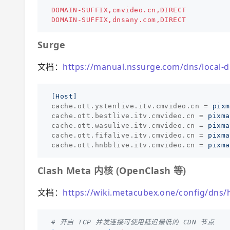
DOMAIN-SUFFIX,cmvideo.cn,DIRECT
DOMAIN-SUFFIX,dnsany.com,DIRECT
Surge
文档：
https://manual.nssurge.com/dns/local-
[Host]
cache.ott.ystenlive.itv.cmvideo.cn
=
pixm
cache.ott.bestlive.itv.cmvideo.cn
=
pixma
cache.ott.wasulive.itv.cmvideo.cn
=
pixma
cache.ott.fifalive.itv.cmvideo.cn
=
pixma
cache.ott.hnbblive.itv.cmvideo.cn
=
pixma
Clash Meta 内核 (OpenClash 等)
文档：
https://wiki.metacubex.one/config/dns/
# 开启 TCP 并发连接可使用延迟最低的 CDN 节点