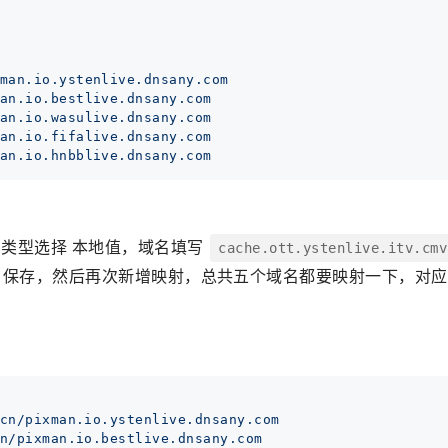
man.io.ystenlive.dnsany.com
an.io.bestlive.dnsany.com
an.io.wasulive.dnsany.com
an.io.fifalive.dnsany.com
an.io.hnbblive.dnsany.com
映射，类型选择 本地值，域名填写
cache.ott.ystenlive.itv.cmv
，保存，然后再次新增映射，总共五个域名都要映射一下，对应
cn/pixman.io.ystenlive.dnsany.com
n/pixman.io.bestlive.dnsany.com