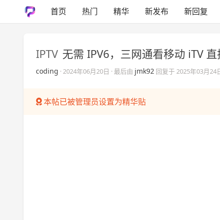
首页
热门
精华
新发布
新回复
IPTV
无需 IPV6，三网通看移动 iTV 
coding
jmk92
·
2024年06月20日
· 最后由
回复于
2025年03月24
本帖已被管理员设置为精华贴