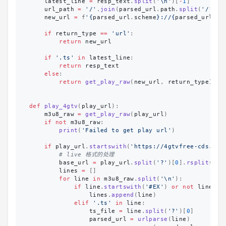
latest_line
=
resp_text
.
split
(
'
\n
'
)[
-
1
]
url_path
=
'
/
'
.
join
(
parsed_url
.
path
.
split
(
'
/
'
)[
0
new_url
=
f
'
{
parsed_url
.
scheme
}
://
{
parsed_url
.
ne
if
return_type
==
'
url
'
:
return
new_url
if
'
.ts
'
in
latest_line
:
return
resp_text
else
:
return
get_play_raw
(
new_url
,
return_type
)
def
play_4gtv
(
play_url
):
m3u8_raw
=
get_play_raw
(
play_url
)
if
not
m3u8_raw
:
print
(
'
Failed to get play url
'
)
if
play_url
.
startswith
(
'
https://4gtvfree-cds.cdn
base_url
=
play_url
.
split
(
'
?
'
)[
0
].
rsplit
(
'
/
'
lines
=
[]
for
line
in
m3u8_raw
.
split
(
'
\n
'
):
if
line
.
startswith
(
'
#EX
'
)
or
not
line
.
st
lines
.
append
(
line
)
elif
'
.ts
'
in
line
:
ts_file
=
line
.
split
(
'
?
'
)[
0
]
parsed_url
=
urlparse
(
line
)