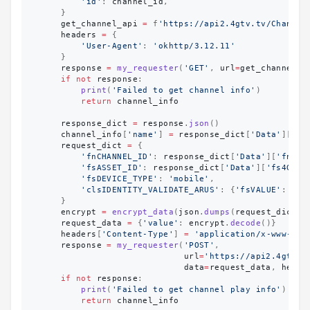
'
id
'
:
channel_id
,
}
get_channel_api
=
f
'
https://api2.4gtv.tv/Channel
headers
=
{
'
User-Agent
'
:
'
okhttp/3.12.11
'
}
response
=
my_requester
(
'
GET
'
,
url
=
get_channel_a
if
not
response
:
print
(
'
Failed to get channel info
'
)
return
channel_info
response_dict
=
response
.
json
()
channel_info
[
'
name
'
]
=
response_dict
[
'
Data
'
][
'
fs
request_dict
=
{
'
fnCHANNEL_ID
'
:
response_dict
[
'
Data
'
][
'
fnID
'
'
fsASSET_ID
'
:
response_dict
[
'
Data
'
][
'
fs4GTV_
'
fsDEVICE_TYPE
'
:
'
mobile
'
,
'
clsIDENTITY_VALIDATE_ARUS
'
:
{
'
fsVALUE
'
:
''
}
}
encrypt
=
encrypt_data
(
json
.
dumps
(
request_dict
))
request_data
=
{
'
value
'
:
encrypt
.
decode
()}
headers
[
'
Content-Type
'
]
=
'
application/x-www-for
response
=
my_requester
(
'
POST
'
,
url
=
'
https://api2.4gtv.t
data
=
request_data
,
heade
if
not
response
:
print
(
'
Failed to get channel play info
'
)
return
channel_info