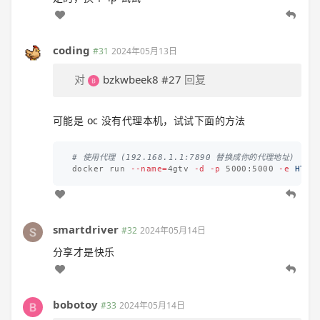
coding
#31
2024年05月13日
对
bzkwbeek8
#27
回复
可能是 oc 没有代理本机，试试下面的方法
# 使用代理 (192.168.1.1:7890 替换成你的代理地址)
docker run 
--name
=
4gtv 
-d
-p
 5000:5000 
-e
HTTP
smartdriver
#32
2024年05月14日
分享才是快乐
bobotoy
#33
2024年05月14日