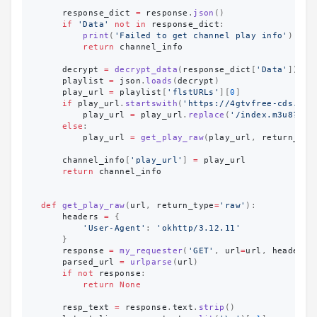
response_dict
=
response
.
json
()
if
'
Data
'
not
in
response_dict
:
print
(
'
Failed to get channel play info
'
)
return
channel_info
decrypt
=
decrypt_data
(
response_dict
[
'
Data
'
])
playlist
=
json
.
loads
(
decrypt
)
play_url
=
playlist
[
'
flstURLs
'
][
0
]
if
play_url
.
startswith
(
'
https://4gtvfree-cds.cdn
play_url
=
play_url
.
replace
(
'
/index.m3u8?
'
,
else
:
play_url
=
get_play_raw
(
play_url
,
return_typ
channel_info
[
'
play_url
'
]
=
play_url
return
channel_info
def
get_play_raw
(
url
,
return_type
=
'
raw
'
):
headers
=
{
'
User-Agent
'
:
'
okhttp/3.12.11
'
}
response
=
my_requester
(
'
GET
'
,
url
=
url
,
headers
=
parsed_url
=
urlparse
(
url
)
if
not
response
:
return
None
resp_text
=
response
.
text
.
strip
()