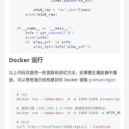
lines
.
append
(
ts_url
)
m3u8_raw
=
'
\n
'
.
join
(
lines
)
print
(
m3u8_raw
)
if
__name__
==
'
__main__
'
:
info
=
get_channel
(
'
1
'
)
print
(
info
)
if
'
play_url
'
in
info
:
play_4gtv
(
info
[
'
play_url
'
])
Docker 运行
以上代码仅提供一些思路和测试方法，如果要在播放器中播
放，可以使用我已经构建好的 Docker 镜像
pixman/4gtv
:
# run
docker run 
--name
=
4gtv 
-d
-p
 5000:5000 pixman/4gtv

# 使用代理 (192.168.1.1:7890 替换成你的代理地址)
docker run 
--name
=
4gtv 
-d
-p
 5000:5000 
-e
HTTP_PROXY
# test
curl http://localhost:5000/4gtv/1 
--location