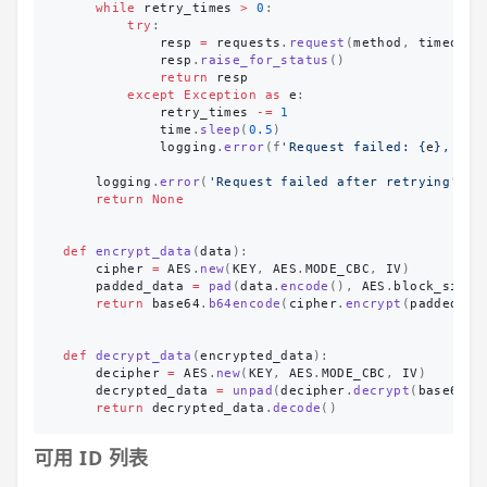
while
retry_times
>
0
:
try
:
resp
=
requests
.
request
(
method
,
timeout
=
resp
.
raise_for_status
()
return
resp
except
Exception
as
e
:
retry_times
-=
1
time
.
sleep
(
0.5
)
logging
.
error
(
f
'
Request failed: 
{
e
}
, ret
logging
.
error
(
'
Request failed after retrying
'
)
return
None
def
encrypt_data
(
data
):
cipher
=
AES
.
new
(
KEY
,
AES
.
MODE_CBC
,
IV
)
padded_data
=
pad
(
data
.
encode
(),
AES
.
block_size
)
return
base64
.
b64encode
(
cipher
.
encrypt
(
padded_da
def
decrypt_data
(
encrypted_data
):
decipher
=
AES
.
new
(
KEY
,
AES
.
MODE_CBC
,
IV
)
decrypted_data
=
unpad
(
decipher
.
decrypt
(
base64
.
b
return
decrypted_data
.
decode
()
可用 ID 列表