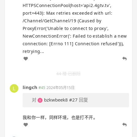
HTTPSConnectionPool(host='api2.4gtv.tv',
port=443): Max retries exceeded with url:
/Channel/GetChannel/19 (Caused by
ProxyError('Unable to connect to proxy',
NewConnectionError(': Failed to establish a new
connection: [Errno 111] Connection refused'))),
retrying...
44 楼 已删除
lingch
#45
2024年05月15日
对
bzkwbeek8
#27
回复
我和你一样，同样环境，也是打不开。