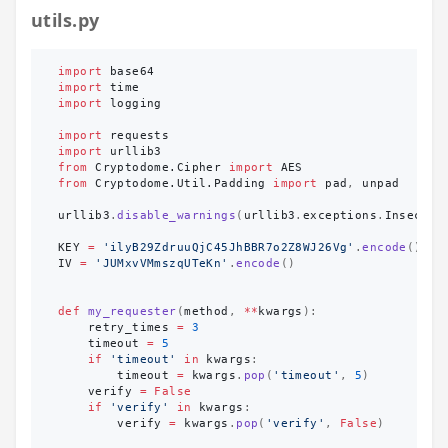
utils.py
import
base64
import
time
import
logging
import
requests
import
urllib3
from
Cryptodome.Cipher
import
AES
from
Cryptodome.Util.Padding
import
pad
,
unpad
urllib3
.
disable_warnings
(
urllib3
.
exceptions
.
Insecure
KEY
=
'
ilyB29ZdruuQjC45JhBBR7o2Z8WJ26Vg
'
.
encode
()
IV
=
'
JUMxvVMmszqUTeKn
'
.
encode
()
def
my_requester
(
method
,
**
kwargs
):
retry_times
=
3
timeout
=
5
if
'
timeout
'
in
kwargs
:
timeout
=
kwargs
.
pop
(
'
timeout
'
,
5
)
verify
=
False
if
'
verify
'
in
kwargs
:
verify
=
kwargs
.
pop
(
'
verify
'
,
False
)