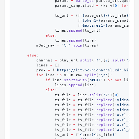
params
=
parse_qs
(
parsed_url
.
query
)
params_simplified
=
{
k
:
v
[
0
]
for
k
,
ts_url
=
(
f
'
{
base_url
}
/
{
ts_file
}
?
'
f
'
token1=
{
params_simplifie
f
'
&expires1=
{
params_simpli
lines
.
append
(
ts_url
)
else
:
lines
.
append
(
line
)
m3u8_raw
=
'
\n
'
.
join
(
lines
)
else
:
channel
=
play_url
.
split
(
'
?
'
)[
0
].
split
(
'
/
'
)[
lines
=
[]
prex
=
f
'
https://litvpc-hichannel.cdn.hinet.
for
line
in
m3u8_raw
.
split
(
'
\n
'
):
if
line
.
startswith
(
'
#EXT
'
)
or
not
line
.
s
lines
.
append
(
line
)
else
:
ts_file
=
line
.
split
(
'
?
'
)[
0
]
ts_file
=
ts_file
.
replace
(
'
video=200
ts_file
=
ts_file
.
replace
(
'
video=293
ts_file
=
ts_file
.
replace
(
'
video=300
ts_file
=
ts_file
.
replace
(
'
avc1_2000
ts_file
=
ts_file
.
replace
(
'
avc1_2000
ts_file
=
ts_file
.
replace
(
'
avc1_2936
ts_file
=
ts_file
.
replace
(
'
avc1_3000
ts_url
=
f
'
{
prex
}{
ts_file
}
'