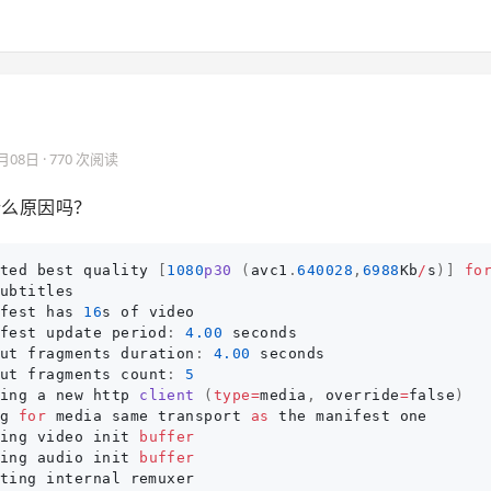
4月08日
· 770 次阅读
是什么原因吗？
ted
best
quality
[
1080
p30 
(
avc1
.
640028
,
6988
Kb
/
s
)]
fo
ubtitles
fest
has
16
s
of
video
fest
update
period
:
4.00
seconds
ut
fragments
duration
:
4.00
seconds
ut
fragments
count
:
5
ing
a
new
http
client 
(
type
=
media
,
override
=
false
)
g
for
media
same
transport
as
the
manifest
one
ing
video
init
buffer
ing
audio
init
buffer
ting
internal
remuxer