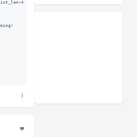
list_len
=
4
aming
)