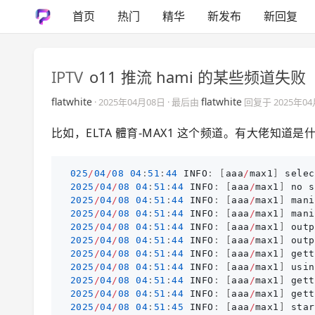
首页
热门
精华
新发布
新回复
IPTV
o11 推流 hami 的某些频道失败
flatwhite
flatwhite
·
2025年04月08日
· 最后由
回复于
2025年0
比如，ELTA 體育-MAX1 这个频道。有大佬知道
025
/
04
/
08
04
:
51
:
44
INFO
:
[
aaa
/
max1
]
selec
2025
/
04
/
08
04
:
51
:
44
INFO
:
[
aaa
/
max1
]
no
s
2025
/
04
/
08
04
:
51
:
44
INFO
:
[
aaa
/
max1
]
mani
2025
/
04
/
08
04
:
51
:
44
INFO
:
[
aaa
/
max1
]
mani
2025
/
04
/
08
04
:
51
:
44
INFO
:
[
aaa
/
max1
]
outp
2025
/
04
/
08
04
:
51
:
44
INFO
:
[
aaa
/
max1
]
outp
2025
/
04
/
08
04
:
51
:
44
INFO
:
[
aaa
/
max1
]
gett
2025
/
04
/
08
04
:
51
:
44
INFO
:
[
aaa
/
max1
]
usin
2025
/
04
/
08
04
:
51
:
44
INFO
:
[
aaa
/
max1
]
gett
2025
/
04
/
08
04
:
51
:
44
INFO
:
[
aaa
/
max1
]
gett
2025
/
04
/
08
04
:
51
:
45
INFO
:
[
aaa
/
max1
]
star