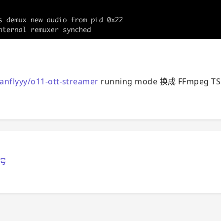
anflyyy/o11-ott-streamer
running mode 换成 FFmpeg TS
号