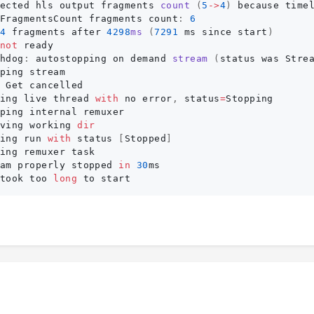
ected
hls
output
fragments
count 
(
5
->
4
)
because
time
FragmentsCount
fragments
count
:
6
4
fragments
after
4298
ms 
(
7291
ms
since
start
)
not
ready
hdog
:
autostopping
on
demand
stream 
(
status
was
Stre
ping
stream
Get
cancelled
ing
live
thread
with
no
error
,
status
=
Stopping
ping
internal
remuxer
ving
working
dir
ing
run
with
status
[
Stopped
]
ing
remuxer
task
am
properly
stopped
in
30
ms
took
too
long
to
start