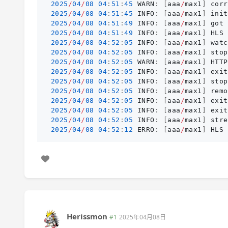
2025
/
04
/
08
04
:
51
:
45
WARN
:
[
aaa
/
max1
]
corr
2025
/
04
/
08
04
:
51
:
45
INFO
:
[
aaa
/
max1
]
init
2025
/
04
/
08
04
:
51
:
49
INFO
:
[
aaa
/
max1
]
got
2025
/
04
/
08
04
:
51
:
49
INFO
:
[
aaa
/
max1
]
HLS
2025
/
04
/
08
04
:
52
:
05
INFO
:
[
aaa
/
max1
]
watc
2025
/
04
/
08
04
:
52
:
05
INFO
:
[
aaa
/
max1
]
stop
2025
/
04
/
08
04
:
52
:
05
WARN
:
[
aaa
/
max1
]
HTTP
2025
/
04
/
08
04
:
52
:
05
INFO
:
[
aaa
/
max1
]
exit
2025
/
04
/
08
04
:
52
:
05
INFO
:
[
aaa
/
max1
]
stop
2025
/
04
/
08
04
:
52
:
05
INFO
:
[
aaa
/
max1
]
remo
2025
/
04
/
08
04
:
52
:
05
INFO
:
[
aaa
/
max1
]
exit
2025
/
04
/
08
04
:
52
:
05
INFO
:
[
aaa
/
max1
]
exit
2025
/
04
/
08
04
:
52
:
05
INFO
:
[
aaa
/
max1
]
stre
2025
/
04
/
08
04
:
52
:
12
ERRO
:
[
aaa
/
max1
]
HLS
Herissmon
#1
2025年04月08日