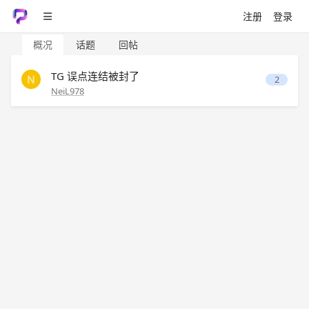
注册
登录
概况
话题
回帖
TG 误点连结被封了
2
NeiL978