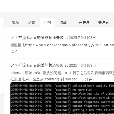
概况
话题
回帖
收藏
正在关注
关注者
o11 推流 hami 的某些频道失败
at
2025年04月08日
镜像换成
https://hub.docker.com/r/pigscanflyyy/o11-ott-s
以了
o11 推流 hami 的某些频道失败
at
2025年04月08日
pixman 原始 m3u 播放没问题，o11 转了之后每次启动推流
推流没法用。图里从 starting 到 synced，6 分钟