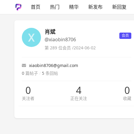
首页
热门
精华
新发布
新回复
肖斌
会员
@xiaobin8706
第 289 位会员 /
2024-06-02
xiaobin8706@gmail.com
0
篇帖子
/
5
条回帖
0
4
0
关注者
正在关注
收藏