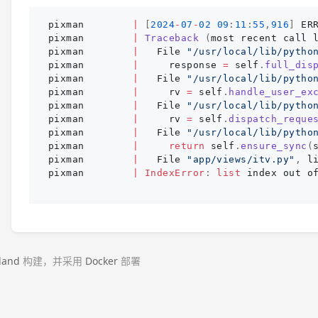
pixman
|
[
2024
-
07
-
02
09
:
11
:
55
,
916
]
ER
pixman
|
Traceback 
(
most
recent
call
pixman
|
File
"
/usr/local/lib/pytho
pixman
|
response
=
self
.
full_dis
pixman
|
File
"
/usr/local/lib/pytho
pixman
|
rv
=
self
.
handle_user_ex
pixman
|
File
"
/usr/local/lib/pytho
pixman
|
rv
=
self
.
dispatch_reque
pixman
|
File
"
/usr/local/lib/pytho
pixman
|
return
self
.
ensure_sync
(
pixman
|
File
"
app/views/itv.py
"
,
l
pixman
|
IndexError
:
list
index
out
o
land
构建，并采用
Docker
部署