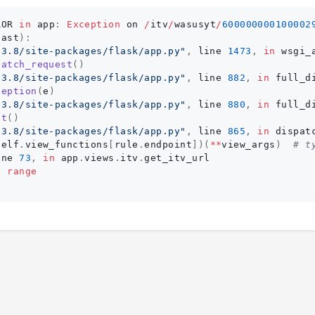
ROR
in
app
:
Exception
on
/
itv
/
wasusyt
/
600000000100002
last
):
n3.8/site-packages/flask/app.py
"
,
line
1473
,
in
wsgi_
patch_request
()
n3.8/site-packages/flask/app.py
"
,
line
882
,
in
full_d
ception
(
e
)
n3.8/site-packages/flask/app.py
"
,
line
880
,
in
full_d
st
()
n3.8/site-packages/flask/app.py
"
,
line
865
,
in
dispat
self
.
view_functions
[
rule
.
endpoint
])(
**
view_args
)
ine
73
,
in
app
.
views
.
itv
.
get_itv_url
f
range