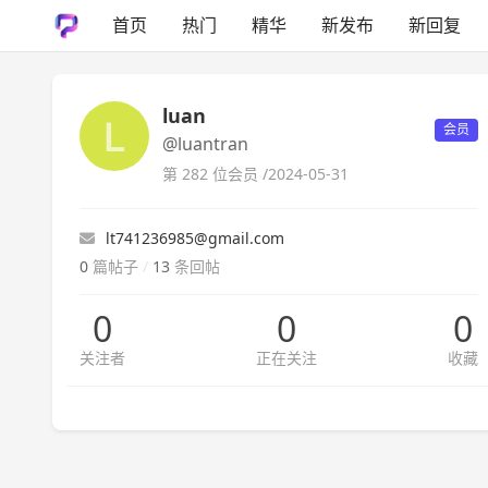
首页
热门
精华
新发布
新回复
luan
会员
@luantran
第 282 位会员 /
2024-05-31
lt741236985@gmail.com
0
篇帖子
/
13
条回帖
0
0
0
关注者
正在关注
收藏