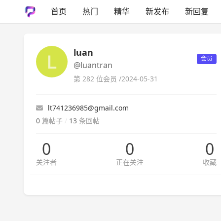
首页
热门
精华
新发布
新回复
luan
会员
@luantran
第 282 位会员 /
2024-05-31
lt741236985@gmail.com
0
篇帖子
/
13
条回帖
0
0
0
关注者
正在关注
收藏