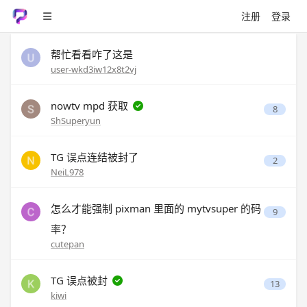
注册
登录
帮忙看看咋了这是
user-wkd3iw12x8t2vj
nowtv mpd 获取
8
ShSuperyun
TG 误点连结被封了
2
NeiL978
怎么才能强制 pixman 里面的 mytvsuper 的码
9
率？
cutepan
TG 误点被封
13
kiwi