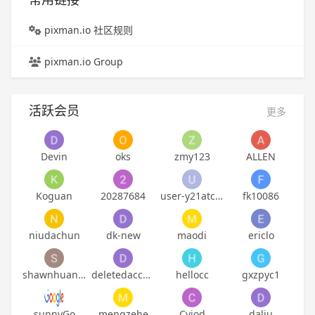
pixman.io 社区规则
pixman.io Group
活跃会员
更多
Devin
oks
zmy123
ALLEN
Koguan
20287684
user-y21atckpbaddn7
fk10086
niudachun
dk-new
maodi
ericlo
shawnhuangyh
deletedaccount
hellocc
gxzpyc1
sunnyGo
mengzehe
Cviod
daliu