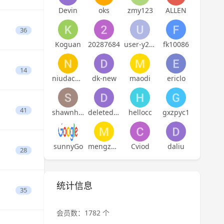
Devin
oks
zmy123
ALLEN
36
Koguan
20287684
user-y21atckpbaddn7
fk10086
14
niudachun
dk-new
maodi
ericlo
41
shawnhuangyh
deletedaccount
hellocc
gxzpyc1
sunnyGo
mengzehe
Cviod
daliu
28
统计信息
35
会员数：1782 个