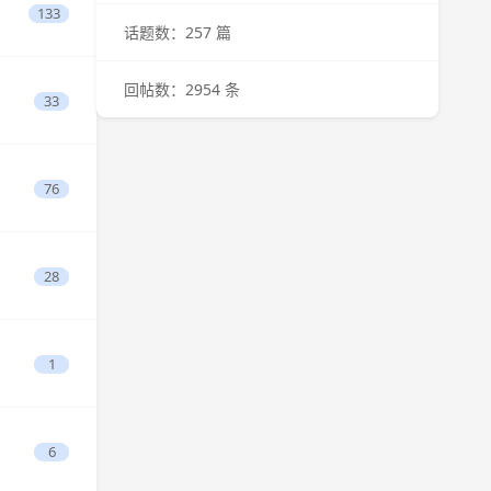
133
话题数：257 篇
回帖数：2954 条
33
76
28
1
6