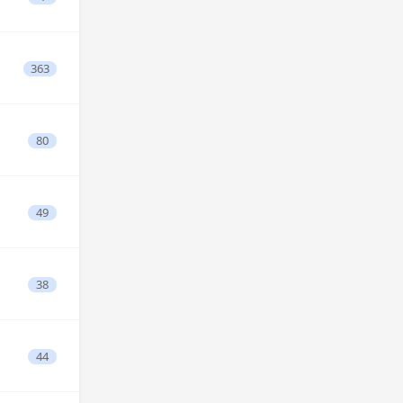
363
80
49
38
44